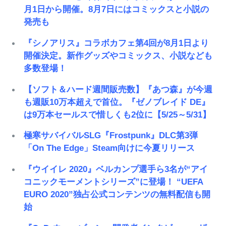
月1日から開催。8月7日にはコミックスと小説の
発売も
『シノアリス』コラボカフェ第4回が8月1日より
開催決定。新作グッズやコミックス、小説なども
多数登場！
【ソフト＆ハード週間販売数】『あつ森』が今週
も週販10万本超えで首位。『ゼノブレイド DE』
は9万本セールスで惜しくも2位に【5/25～5/31】
極寒サバイバルSLG『Frostpunk』DLC第3弾
「On The Edge」Steam向けに今夏リリース
『ウイイレ 2020』ベルカンプ選手ら3名が“アイ
コニックモーメントシリーズ”に登場！ “UEFA
EURO 2020”独占公式コンテンツの無料配信も開
始