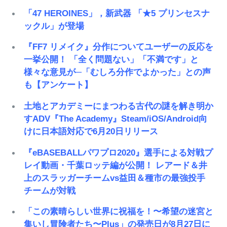
「47 HEROINES」，新武器 「★5 プリンセスナ
ックル」が登場
『FF7 リメイク』分作についてユーザーの反応を
一挙公開！ 「全く問題ない」「不満です」と
様々な意見が─「むしろ分作でよかった」との声
も【アンケート】
土地とアカデミーにまつわる古代の謎を解き明か
すADV『The Academy』Steam/iOS/Android向
けに日本語対応で6月20日リリース
『eBASEBALLパワプロ2020』選手による対戦プ
レイ動画・千葉ロッテ編が公開！ レアード＆井
上のスラッガーチームvs益田＆種市の最強投手
チームが対戦
「この素晴らしい世界に祝福を！〜希望の迷宮と
集いし冒険者たち〜Plus」の発売日が8月27日に