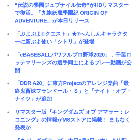
“伝説の學園ジュブナイル伝奇”がHDリマスター
で復活。「九龍妖魔學園紀 ORIGIN OF
ADVENTURE」が本日リリース
「ぷよぷよ!!クエスト」★7へんしんキャラクタ
ーに新ぷよ使い「シトリ」が登場
「eBASEBALLパワフルプロ野球2020」，千葉ロ
ッテマリーンズの選手同士によるプレー動画が公
開
「DDR A20」に東方Projectのアレンジ楽曲「最
終鬼畜妹フランドール・Ｓ」と「ナイト・オブ・
ナイツ」が追加
リマスター版『キングダムズ オブ アマラー：レ
コニング』の情報がMSストアに掲載！ まもなく
発表か