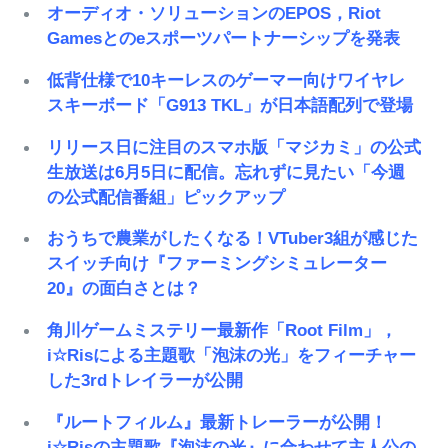
オーディオ・ソリューションのEPOS，Riot
Gamesとのeスポーツパートナーシップを発表
低背仕様で10キーレスのゲーマー向けワイヤレ
スキーボード「G913 TKL」が日本語配列で登場
リリース日に注目のスマホ版「マジカミ」の公式
生放送は6月5日に配信。忘れずに見たい「今週
の公式配信番組」ピックアップ
おうちで農業がしたくなる！VTuber3組が感じた
スイッチ向け『ファーミングシミュレーター
20』の面白さとは？
角川ゲームミステリー最新作「Root Film」，
i☆Risによる主題歌「泡沫の光」をフィーチャー
した3rdトレイラーが公開
『ルートフィルム』最新トレーラーが公開！
i☆Risの主題歌『泡沫の光』に合わせて主人公の