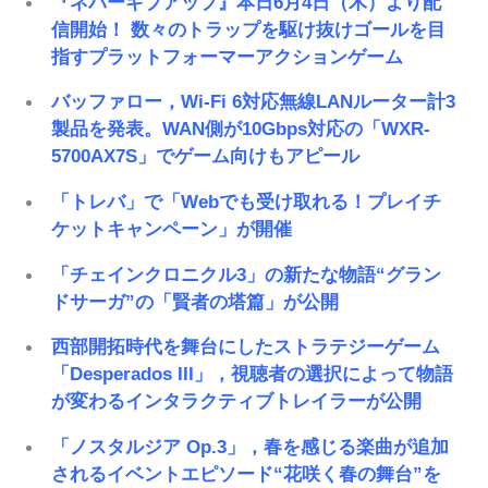
『ネバーギブアップ』本日6月4日（木）より配
信開始！ 数々のトラップを駆け抜けゴールを目
指すプラットフォーマーアクションゲーム
バッファロー，Wi-Fi 6対応無線LANルーター計3
製品を発表。WAN側が10Gbps対応の「WXR-
5700AX7S」でゲーム向けもアピール
「トレバ」で「Webでも受け取れる！プレイチ
ケットキャンペーン」が開催
「チェインクロニクル3」の新たな物語“グラン
ドサーガ”の「賢者の塔篇」が公開
西部開拓時代を舞台にしたストラテジーゲーム
「Desperados III」，視聴者の選択によって物語
が変わるインタラクティブトレイラーが公開
「ノスタルジア Op.3」，春を感じる楽曲が追加
されるイベントエピソード“花咲く春の舞台”を