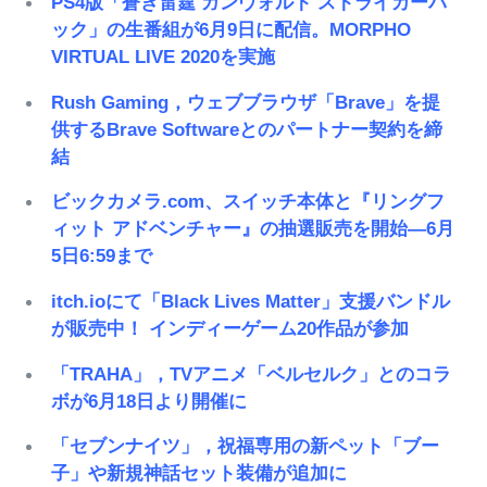
PS4版「蒼き雷霆 ガンヴォルト ストライカーパ
ック」の生番組が6月9日に配信。MORPHO
VIRTUAL LIVE 2020を実施
Rush Gaming，ウェブブラウザ「Brave」を提
供するBrave Softwareとのパートナー契約を締
結
ビックカメラ.com、スイッチ本体と『リングフ
ィット アドベンチャー』の抽選販売を開始―6月
5日6:59まで
itch.ioにて「Black Lives Matter」支援バンドル
が販売中！ インディーゲーム20作品が参加
「TRAHA」，TVアニメ「ベルセルク」とのコラ
ボが6月18日より開催に
「セブンナイツ」，祝福専用の新ペット「ブー
子」や新規神話セット装備が追加に