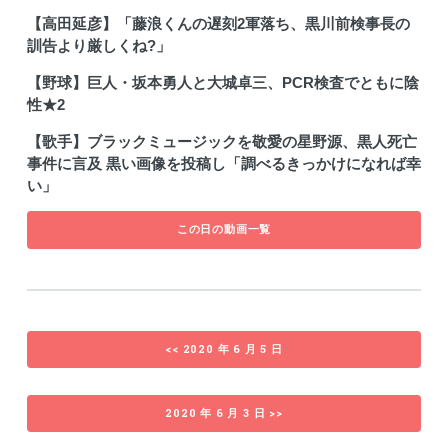
【高田延彦】「藤浪くんの遅刻2軍落ち、黒川前検事長の
訓告より厳しくね?」
【野球】巨人・坂本勇人と大城卓三、PCR検査でともに陰
性★2
【歌手】ブラックミュージックを敬愛の星野源、黒人死亡
事件に言及 黒い画像を投稿し「調べるきっかけになれば幸
い」
この日の動画一覧
<< 2020 年 6 月 5 日
2020 年 6 月 3 日 >>