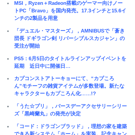
MSI，Ryzen＋Radeon搭載のゲーマー向けノー
トPC「Bravo」を国内発売。17.3インチと15.6イ
ンチの2製品を用意
「デュエル・マスターズ」，AMNIBUSで「蒼き
団長 ドギラゴン剣 リバーシブルスカジャン」の
受注が開始
PS5：6月5日のタイトルラインアップイベントを
延期 近日中に開催日…
カプコンストアトーキョーにて、“カプころ
ん”モチーフの雑貨アイテムが多数登場。新たな
キャラクターもカプころん化……!?
「うた☆プリ」，バースデーアクセサリーシリー
ズ「黒崎蘭丸」の発売が決定
「コード：ドラゴンブラッド」，理想の家を建築
できる新システム「ホーム」を実装。記念キャン