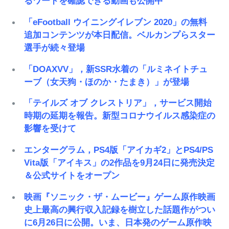
るワードを確認できる動画も公開中
「eFootball ウイニングイレブン 2020」の無料
追加コンテンツが本日配信。ベルカンプらスター
選手が続々登場
「DOAXVV」，新SSR水着の「ルミネイトチュ
ーブ（女天狗・ほのか・たまき）」が登場
「テイルズ オブ クレストリア」，サービス開始
時期の延期を報告。新型コロナウイルス感染症の
影響を受けて
エンターグラム，PS4版「アイカギ2」とPS4/PS
Vita版「アイキス」の2作品を9月24日に発売決定
＆公式サイトをオープン
映画『ソニック・ザ・ムービー』ゲーム原作映画
史上最高の興行収入記録を樹立した話題作がつい
に6月26日に公開。いま、日本発のゲーム原作映