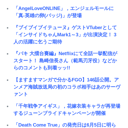
「AngelLoveONLINE」，エンジェルモールに
「真-英雄の卵(バッジ)」が登場
『ブイブイブイテューヌ』ゲストVTuberとして
「インサイドちゃんMark1～3」が出演決定！ 3
人の活躍に乞うご期待
『バキ 大擂台賽編』Netflixにて全話一挙配信が
スタート！ 島崎信長さん（範馬刃牙役）などか
らのコメントも到着ッッ!!
【ますますマンガで分かるFGO】146話公開。ア
ンメア海賊放送局の初のコラボ相手はあのサーヴ
ァント
「千年戦争アイギス」，花嫁衣装キャラが再登場
するジューンブライドキャンペーンが開催
「Death Come True」の発売日は6月5日に明ら