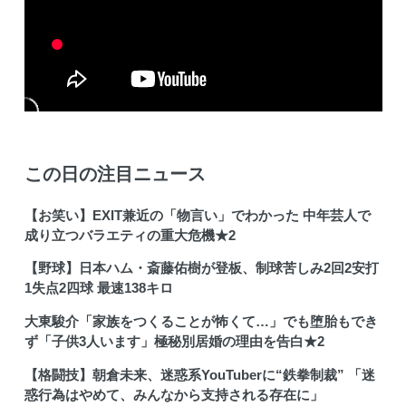
この日の注目ニュース
【お笑い】EXIT兼近の「物言い」でわかった 中年芸人で
成り立つバラエティの重大危機★2
【野球】日本ハム・斎藤佑樹が登板、制球苦しみ2回2安打
1失点2四球 最速138キロ
大東駿介「家族をつくることが怖くて…」でも堕胎もでき
ず「子供3人います」極秘別居婚の理由を告白★2
【格闘技】朝倉未来、迷惑系YouTuberに“鉄拳制裁” 「迷
惑行為はやめて、みんなから支持される存在に」