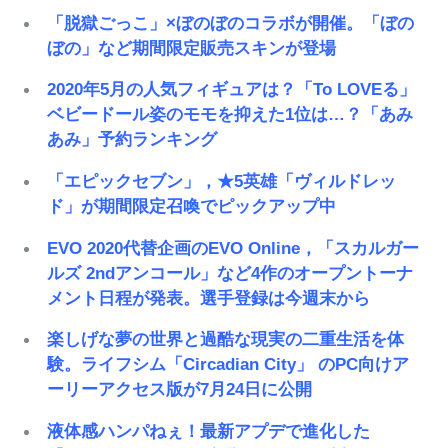
「脱獄ごっこ」×ぼのぼのコラボが開催。「ぼの
ぼの」など期間限定販売スキンが登場
2020年5月の人気フィギュアは？「To LOVEる」
ベビードール姿のモモを抑えた1位は…？「あみ
あみ」予約ランキング
「エピックセブン」，★5英雄「ヴィルドレッ
ド」が期間限定召喚でピックアップ中
EVO 2020代替企画のEVO Online，「スカルガー
ルズ 2ndアンコール」など4作のオープントーナ
メント日程が発表。選手登録は今週末から
楽しげな夢の世界と過酷な現実の二重生活を体
験。ライフシム「Circadian City」 のPC向けア
ーリーアクセス版が7月24日に公開
液体感ハンパねぇ！最新アプデで進化した