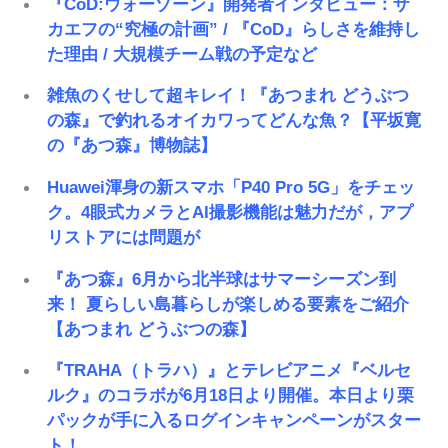
『CoD:ウォーゾーン』開発者インタビュー：ザ
カエフの“究極の計画” / 『CoD』らしさを維持し
た理由 / 大規模チーム戦の予定など
雑魚のくせして超キレイ！『あつまれ どうぶつ
の森』で釣れるオイカワってどんな魚？【平坂寛
の『あつ森』博物誌】
Huawei渾身の新スマホ「P40 Pro 5G」をチェッ
ク。4眼式カメラとAI撮影機能は魅力だが，アプ
リストアには問題が
『あつ森』6月から北半球はサマーシーズン到
来！ 夏らしい島暮らしが楽しめる要素をご紹介
【あつまれ どうぶつの森】
『TRAHA（トラハ）』とテレビアニメ『ベルセ
ルク』のコラボが6月18日より開催。本日より栗
パックが手に入るログインキャンペーンがスター
ト！