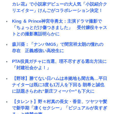
カレ花』で小説家デビューの大人気「小説紹介ク
リエイター」けんごがコラボレーション決定！
King ＆ Prince神宮寺勇太：主演ドラマ撮影で
「ちょっとだけ傷つきました」 受付嬢役キャス
トとの撮影裏話明らかに
森川葵：「ナンバMG5」で間宮祥太朗の憧れの
存在 正義感強い高校生に
PTA役員ガチャに当選、理不尽すぎる選出方法に
「封建社会かよ！」
【野球】勝てない日ハムは本拠地も閑古鳥…平日
ナイターは既に3度も1万人を下回る 朗希と誠也
に話題さらわれ“新庄フィーバー”も下火に
【タレント】野々村真の長女・香音、ツヤツヤ髪
で新学期「凄くセクシー」「ビジュアルが良すぎ