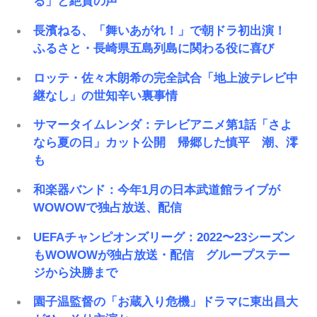
る」と絶賛の声
長濱ねる、「舞いあがれ！」で朝ドラ初出演！
ふるさと・長崎県五島列島に関わる役に喜び
ロッテ・佐々木朗希の完全試合「地上波テレビ中
継なし」の世知辛い裏事情
サマータイムレンダ：テレビアニメ第1話「さよ
なら夏の日」カット公開 帰郷した慎平 潮、澪
も
和楽器バンド：今年1月の日本武道館ライブが
WOWOWで独占放送、配信
UEFAチャンピオンズリーグ：2022〜23シーズン
もWOWOWが独占放送・配信 グループステー
ジから決勝まで
園子温監督の「お蔵入り危機」ドラマに東出昌大