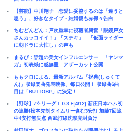
【芸能】中川翔子 恋愛に妥協するのは「違うと
思う」、好きなタイプ・結婚観も赤裸々告白
ちむどんどん：戸次重幸に視聴者興奮「眼鏡戸次
さんカッコイイ！」「ステキ」 「仮面ライダー
に朝ドラに大忙し」の声も
まるぴ：話題の美女インフルエンサー 「ヤンマ
ガ」初表紙に感無量 アザーカット公開
ももクロによる、最新アルバム『祝典(しゅくて
ん)』収録楽曲発表映像、毎日公開！ 収録曲6曲
目は「BUTTOBI!」に決定！
【野球】パ･リーグ L 0-3 F[4/12] 新庄日本ハム初
の連勝!松本先制タイムリー含む3安打 加藤7回途
中4安打無失点 西武打線沈黙完封負け
村田諒太、ゴロフキンに破れたが評価はむしろ上