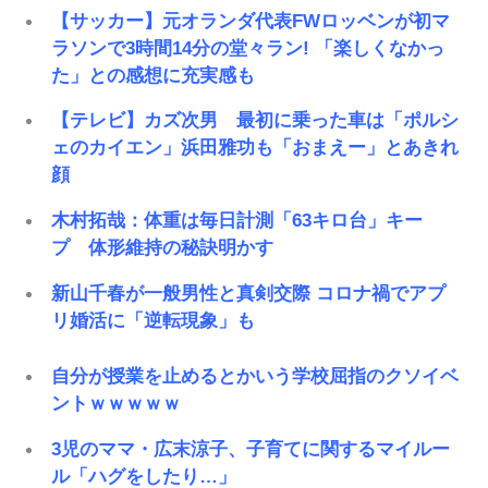
【サッカー】元オランダ代表FWロッベンが初マ
ラソンで3時間14分の堂々ラン! 「楽しくなかっ
た」との感想に充実感も
【テレビ】カズ次男 最初に乗った車は「ポルシ
ェのカイエン」浜田雅功も「おまえー」とあきれ
顔
木村拓哉：体重は毎日計測「63キロ台」キー
プ 体形維持の秘訣明かす
新山千春が一般男性と真剣交際 コロナ禍でアプ
リ婚活に「逆転現象」も
自分が授業を止めるとかいう学校屈指のクソイベ
ントｗｗｗｗｗ
3児のママ・広末涼子、子育てに関するマイルー
ル「ハグをしたり…」