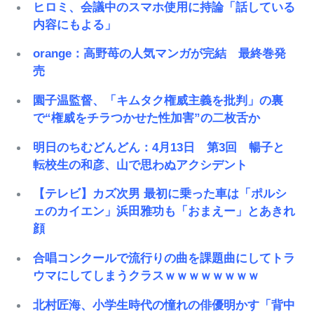
ヒロミ、会議中のスマホ使用に持論「話している
内容にもよる」
orange：高野苺の人気マンガが完結 最終巻発
売
園子温監督、「キムタク権威主義を批判」の裏
で“権威をチラつかせた性加害”の二枚舌か
明日のちむどんどん：4月13日 第3回 暢子と
転校生の和彦、山で思わぬアクシデント
【テレビ】カズ次男 最初に乗った車は「ポルシ
ェのカイエン」浜田雅功も「おまえー」とあきれ
顔
合唱コンクールで流行りの曲を課題曲にしてトラ
ウマにしてしまうクラスｗｗｗｗｗｗｗｗ
北村匠海、小学生時代の憧れの俳優明かす「背中