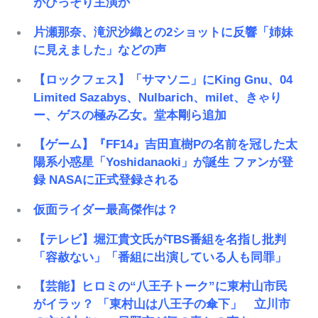
がひっそり主演か
片瀬那奈、滝沢沙織との2ショットに反響「姉妹
に見えました」などの声
【ロックフェス】「サマソニ」にKing Gnu、04
Limited Sazabys、Nulbarich、milet、きゃり
ー、ゲスの極み乙女。堂本剛ら追加
【ゲーム】『FF14』吉田直樹Pの名前を冠した太
陽系小惑星「Yoshidanaoki」が誕生 ファンが登
録 NASAに正式登録される
仮面ライダー最高傑作は？
【テレビ】堀江貴文氏がTBS番組を名指し批判
「容赦ない」「番組に出演している人も同罪」
【芸能】ヒロミの“八王子トーク”に東村山市民
がイラッ？ 「東村山は八王子の傘下」 立川市