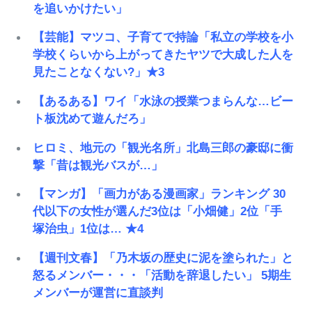
を追いかけたい」
【芸能】マツコ、子育てで持論「私立の学校を小
学校くらいから上がってきたヤツで大成した人を
見たことなくない?」★3
【あるある】ワイ「水泳の授業つまらんな…ビー
ト板沈めて遊んだろ」
ヒロミ、地元の「観光名所」北島三郎の豪邸に衝
撃「昔は観光バスが…」
【マンガ】「画力がある漫画家」ランキング 30
代以下の女性が選んだ3位は「小畑健」2位「手
塚治虫」1位は… ★4
【週刊文春】「乃木坂の歴史に泥を塗られた」と
怒るメンバー・・・「活動を辞退したい」 5期生
メンバーが運営に直談判