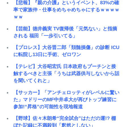
【悲報】『親の介護』というイベント、83%の確
率で家族仲・仕事をめちゃめちゃにするｗｗｗｗ
ｗｗ
【芸能】徳井義実 TV復帰後「元気ない」と指摘
される 福田「一歩引いてる」
【プロレス】大谷晋二郎「頚髄損傷」の診断 ICU
に転院し13日に手術、ゼロワン
【テレビ】大谷昭宏氏 日本政府もプーチンと接
触するべきと主張「うちは武器供与しないから話
を聞いてくれと」
【サッカー】「アンチェロッティがレベルに驚い
た」マドリーのMF中井卓大が再びトップ練習に
参加!“昇格”の可能性を現地報道
【野球】佐々木朗希“完全試合”はただの運!? 棚
ぼた記録に不満殺到「釈然としない」