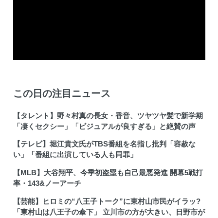
この日の注目ニュース
【タレント】野々村真の長女・香音、ツヤツヤ髪で新学期
「凄くセクシー」「ビジュアルが良すぎる」と絶賛の声
【テレビ】堀江貴文氏がTBS番組を名指し批判「容赦な
い」「番組に出演している人も同罪」
【MLB】大谷翔平、今季初盗塁も自己最悪発進 開幕5戦打
率・143&ノーアーチ
【芸能】ヒロミの“八王子トーク”に東村山市民がイラッ?
「東村山は八王子の傘下」 立川市の方が大きい、日野市が