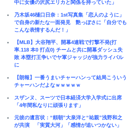
中に女優の沢尻エリカと関係を持っていた」
乃木坂46樋口日奈：1st写真集「恋人のように」
で自身の新たな一面発見 艶っぽさに「自分でも
こんな表情するんだ！」
【MLB】大谷翔平、開幕4連戦で打撃不発(打
率.118 本0 打点0) チームと共に開幕ダッシュ失
敗 本塁打王争いでヤ軍ジャッジが強力ライバル
に
【朗報】一番うまいチャーハンって結局こういう
チャーハンだよなｗｗｗｗｗ
スザンヌ、スーツで日本経済大学入学式に出席
「4年間私なりに頑張ります」
元彼の遺言状：“頼朝”大泉洋と“祐親”浅野和之
が共演 「実質大河」「感情が追いつかない」