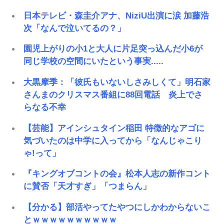
日本テレビ・森圭介アナ、NiziU出演に涙 加藤浩
次「なんで泣いてるの？」
園児上がりの小1と大人に片足突っ込んだ小6が
同じ学校の空間にいたという事実.....
大黒摩季：「彼氏もいないしさみしくて」明石家
さんまのクリスマス番組に88回電話 炎上でさ
らなる不幸
【芸能】アインシュタイン稲田 特徴的なアゴに
気づいたのは中学に入ってから「なんじゃこり
ゃ!って」
『キングオブコントの会』松本人志の新作コント
に賛否「天才すぎ」「つまらん」
【分かる】部活やってたやつにしかわからないこ
とｗｗｗｗｗｗｗｗｗｗ