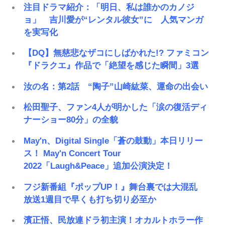
注目ドラマ紹介：「明日、私は誰かのカノジ
ョ」 吉川愛が“レンタル彼女”に 人気マンガ
を実写化
【DQ】無慈悲なザコにしばかれた!? ファミコン
『ドラクエ』作品で「絶望を感じた瞬間」3選
汝の名：第2話 “陶子”山崎紘菜、運命の出会い
松田聖子、ファン4人が明かした「涙の復活ディ
ナーショー80分」の全貌
May'n、Digital Single「蒼の鼓動」本日リリー
ス！ May'n Concert Tour
2022「Laugh&Peace」追加公演決定！
フジ新番組『ポップUP！』舞台裏では大混乱
放送1週目で早くも打ち切り必至か
濱正悟、民放連ドラ初主演！オカルトホラー作