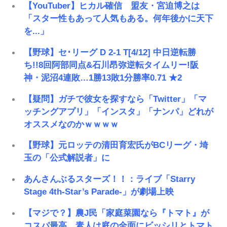
【YouTuber】ヒカル確信 盟友・宮迫博之は
「スター性もあって人気もある。何年後かに天下
を...」
【野球】セ･リーグ D 2-1 T[4/12] 中日逆転勝
ち!!8回阿部同点&石川昂弥逆転タイムリー!阪
神・泥沼4連敗…1勝13敗1分勝率0.71 ★2
【疑問】ガチで彼女を探すなら「Twitter」「マ
ッチングアプリ」「インスタ」「ナンパ」どれが
オススメなのかｗｗｗｗ
【野球】元ロッテの清田育宏氏がBCリーグ・埼
玉の「公式解説者」に
あんさんぶるスターズ！！：ライブ「Starry
Stage 4th-Star’s Parade-」が劇場上映
【マジで？】農J民「家庭菜園なら『トマト』が
コスパ最高、素人は庭の全面にビッシリとトマト