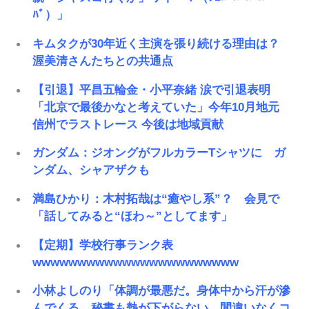
ﾊﾞ）」
キムタクが30年近く主演を張り続ける理由は？
渥美清さんたちとの共通点
【引退】平昌五輪金・小平奈緒 涙で引退表明
「北京で最後かなと考えていた」今年10月地元
信州でラストレース 今後は地域貢献
ガンダム：ジオングがフルカラーTシャツに ガ
ンダム、シャアザクも
満島ひかり：木村拓哉は“癒やし系”？ 会見で
「話してみると“ほわ～”としてます」
【定期】学校行事ランク表
wwwwwwwwwwwwwwwwwwwwwww
小林よしのり「体調が最悪だ。身体中から汗が滲
んでくる。秘書も熱が下がらない…間違いなくコ