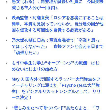
悪女（わる）：向井理が謎多い社員に 今田美桜
演じる主人公が一目ぼれ
映画監督・河瀬直美「ロシアを悪者にすることは
簡単。本質を見誤っていないか。自分達の国が他
国を侵攻する可能性を自覚する必要がある」
乃木坂46樋口日奈：写真集発売で「卒業と思っ
てほしくなかった」 直接ファンと会える日まで
「頑張りたい」
もう中学生に学ぶ“オープニング”の流儀 はじ
めないはじまりの始め方
May J. 国内外で活躍するラッパー大門弥生をフ
ィーチャリングに迎えた「Psycho (feat.大門弥
生)」をデジタルリカットシングルとして、リリ
ース決定！
“悲しみをたべて育つバンド”あたらよと、『ワ