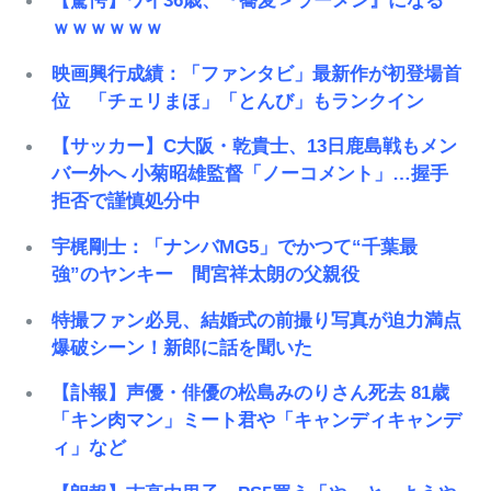
【驚愕】ワイ36歳、『蕎麦＞ラーメン』になる
ｗｗｗｗｗｗ
映画興行成績：「ファンタビ」最新作が初登場首
位 「チェリまほ」「とんび」もランクイン
【サッカー】C大阪・乾貴士、13日鹿島戦もメン
バー外へ 小菊昭雄監督「ノーコメント」…握手
拒否で謹慎処分中
宇梶剛士：「ナンバMG5」でかつて“千葉最
強”のヤンキー 間宮祥太朗の父親役
特撮ファン必見、結婚式の前撮り写真が迫力満点
爆破シーン！新郎に話を聞いた
【訃報】声優・俳優の松島みのりさん死去 81歳
「キン肉マン」ミート君や「キャンディキャンデ
ィ」など