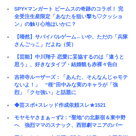
SPY×マンガート ビームスの奇跡のコラボ！ 完
全受注生産限定「あなたを狙い撃ち♡クッショ
ン」の触り心地はいかに？
【唖然】サバイバルゲーム←いや、ただの「兵隊
さんごっこ」だよね（笑）
【芸能】中川翔子 恋愛に妥協するのは「違うと
思う」、好きなタイプ・結婚観も赤裸々告白
吉祥寺ルーザーズ：「あんた、そんなんじゃモテ
ないよ！」 “桜”田中みな実のキャラが「強
烈」「クセ強い」と話題に
◆芸スポ+スレッド作成依頼スレ★1521
モヤモヤさまぁ～ず2：“聖地”の北新宿＆東中野
へ 強烈ママのスナック、西部劇マニアのバー