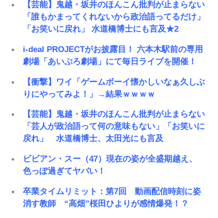
【芸能】鬼越・坂井のほんこん批判が止まらない
「誰もかまってくれないから政治語ってるだけ」
「お笑いに戻れ」 水道橋博士にも言及★2
i-deal PROJECTがお披露目！ 六本木駅前の専用
劇場「あいぷろ劇場」にて毎日ライブを開催！
【衝撃】ワイ「ゲームボーイ懐かしいなぁ久しぶ
りにやってみよ！」→結果ｗｗｗｗ
【芸能】鬼越・坂井のほんこん批判が止まらない
「芸人が政治語って何の意味もない」「お笑いに
戻れ」 水道橋博士、太田光にも言及
ビビアン・スー（47）現在の姿が全盛期越え、
色っぽ過ぎてヤバい！
卒業タイムリミット：第7回 動画配信時刻に姿
消す教師 “高畑”桜田ひよりが感情爆発！？