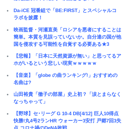
Da-iCE 冠番組で「BE:FIRST」とスペシャルコ
ラボを披露！
映画監督・河瀬直美「ロシアを悪者にすることは
簡単。本質を見誤っていないか。自分達の国が他
国を侵攻する可能性を自覚する必要ある★3
【悲報】「日本に天然資源が無い」と思ってるア
ホがいるという悲しい現実ｗｗｗｗｗ
【音楽】「globe の曲ランキング!」おすすめの
名曲は?
山田裕貴「徹子の部屋」史上初？「涙とまらなく
なっちゃって」
【野球】セ･リーグ G 10-4 DB[4/12] 巨人10得点
快勝!丸4号2ランHR ウォーカー3安打 戸郷7回3失
点 コロナ禍のDeNA敗戦