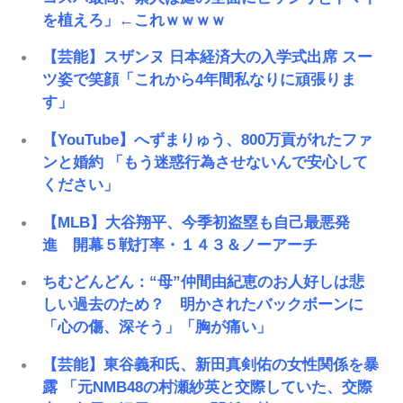
を植えろ」←これｗｗｗｗ
【芸能】スザンヌ 日本経済大の入学式出席 スー
ツ姿で笑顔「これから4年間私なりに頑張りま
す」
【YouTube】へずまりゅう、800万貢がれたファ
ンと婚約 「もう迷惑行為させないんで安心して
ください」
【MLB】大谷翔平、今季初盗塁も自己最悪発
進 開幕５戦打率・１４３＆ノーアーチ
ちむどんどん：“母”仲間由紀恵のお人好しは悲
しい過去のため？ 明かされたバックボーンに
「心の傷、深そう」「胸が痛い」
【芸能】東谷義和氏、新田真剣佑の女性関係を暴
露 「元NMB48の村瀬紗英と交際していた、交際