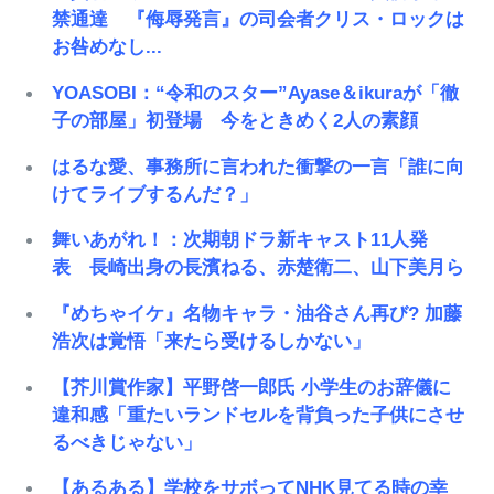
禁通達 『侮辱発言』の司会者クリス・ロックは
お咎めなし...
YOASOBI：“令和のスター”Ayase＆ikuraが「徹
子の部屋」初登場 今をときめく2人の素顔
はるな愛、事務所に言われた衝撃の一言「誰に向
けてライブするんだ？」
舞いあがれ！：次期朝ドラ新キャスト11人発
表 長崎出身の長濱ねる、赤楚衛二、山下美月ら
『めちゃイケ』名物キャラ・油谷さん再び? 加藤
浩次は覚悟「来たら受けるしかない」
【芥川賞作家】平野啓一郎氏 小学生のお辞儀に
違和感「重たいランドセルを背負った子供にさせ
るべきじゃない」
【あるある】学校をサボってNHK見てる時の幸