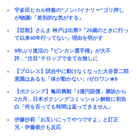
宇多田ヒカル特集の“ノンバイナリー”ゴリ押し
が物議!「差別的な気がする」
【芸能】さんま 神戸は出禁?「26歳のときに行っ
て以来40年行ってない」理由を明かす
9年ぶり復活の『ビンカン選手権』が大不
評…“注目”テロップで全て台無しに
【プロレス】試合中に動けなくなった大谷晋二郎
意識はあるも「体が動かない」/ゼロワン★6
【ボクシング】亀田興毅「1億円賠償」勝訴から
2カ月…日本ボクシングコミッション解散に初告
白「何を言っても時間は返ってきません」
伊藤沙莉「お互いにってやつですよ」と訂正
兄・伊藤俊介も反応