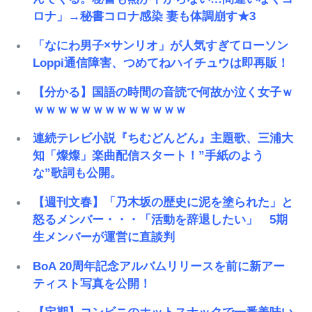
ロナ」→秘書コロナ感染 妻も体調崩す★3
「なにわ男子×サンリオ」が人気すぎてローソン
Loppi通信障害、つめてねハイチュウは即再販！
【分かる】国語の時間の音読で何故か泣く女子ｗ
ｗｗｗｗｗｗｗｗｗｗｗｗｗ
連続テレビ小説『ちむどんどん』主題歌、三浦大
知「燦燦」楽曲配信スタート！”手紙のよう
な”歌詞も公開。
【週刊文春】「乃木坂の歴史に泥を塗られた」と
怒るメンバー・・・「活動を辞退したい」 5期
生メンバーが運営に直談判
BoA 20周年記念アルバムリリースを前に新アー
ティスト写真を公開！