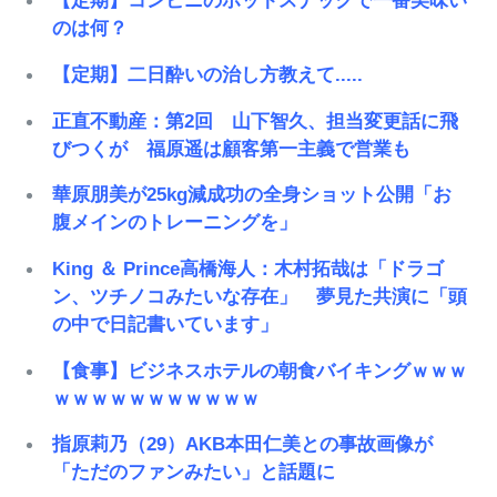
【定期】コンビニのホットスナックで一番美味い
のは何？
【定期】二日酔いの治し方教えて.....
正直不動産：第2回 山下智久、担当変更話に飛
びつくが 福原遥は顧客第一主義で営業も
華原朋美が25kg減成功の全身ショット公開「お
腹メインのトレーニングを」
King ＆ Prince高橋海人：木村拓哉は「ドラゴ
ン、ツチノコみたいな存在」 夢見た共演に「頭
の中で日記書いています」
【食事】ビジネスホテルの朝食バイキングｗｗｗ
ｗｗｗｗｗｗｗｗｗｗｗ
指原莉乃（29）AKB本田仁美との事故画像が
「ただのファンみたい」と話題に