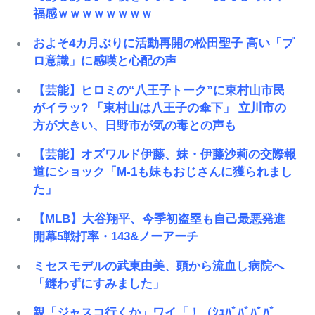
福感ｗｗｗｗｗｗｗｗ
およそ4カ月ぶりに活動再開の松田聖子 高い「プ
ロ意識」に感嘆と心配の声
【芸能】ヒロミの“八王子トーク”に東村山市民
がイラッ? 「東村山は八王子の傘下」 立川市の
方が大きい、日野市が気の毒との声も
【芸能】オズワルド伊藤、妹・伊藤沙莉の交際報
道にショック「M-1も妹もおじさんに獲られまし
た」
【MLB】大谷翔平、今季初盗塁も自己最悪発進
開幕5戦打率・143&ノーアーチ
ミセスモデルの武東由美、頭から流血し病院へ
「縫わずにすみました」
親「ジャスコ行くか」ワイ「！（ｼｭﾊﾞﾊﾞﾊﾞﾊﾞ