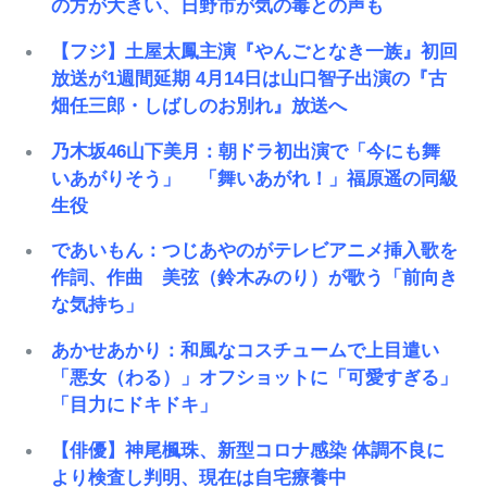
の方が大きい、日野市が気の毒との声も
【フジ】土屋太鳳主演『やんごとなき一族』初回
放送が1週間延期 4月14日は山口智子出演の『古
畑任三郎・しばしのお別れ』放送へ
乃木坂46山下美月：朝ドラ初出演で「今にも舞
いあがりそう」 「舞いあがれ！」福原遥の同級
生役
であいもん：つじあやのがテレビアニメ挿入歌を
作詞、作曲 美弦（鈴木みのり）が歌う「前向き
な気持ち」
あかせあかり：和風なコスチュームで上目遣い
「悪女（わる）」オフショットに「可愛すぎる」
「目力にドキドキ」
【俳優】神尾楓珠、新型コロナ感染 体調不良に
より検査し判明、現在は自宅療養中