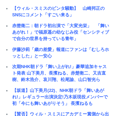
【ウィル・スミスのビンタ騒動】 山崎邦正の
SNSにコメント「すごい来る」
赤楚衛二：朝ドラ初出演で「大変光栄」 「舞い
あがれ！」で福原遥の幼なじみ役「センシティブ
で自分の世界を持っている青年」
伊藤沙莉「歳の差愛」報道にファンは「むしろホ
ッとした」と一安心
次期NHK朝ドラ「舞い上がれ!」豪華追加キャス
ト発表 山下美月、長濱ねる、赤楚衛二、又吉直
樹、鈴木浩介、哀川翔、松尾諭、山口智光ら
【坂道】山下美月(22)、NHK朝ドラ「舞いあが
れ!」レギュラー出演決定!乃木坂現役メンバーで
初「今にも舞いあがりそう」 長濱ねるも
【賛否】ウィル・スミスにアカデミー賞側から出