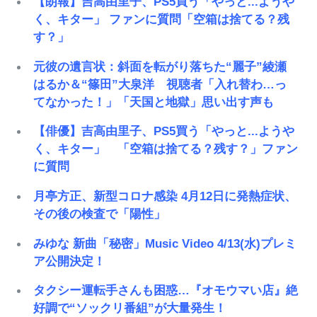
【朗報】吉高由里子、PS5買う「やっと...ようや
く、キター」 ファンに質問「空箱は捨てる？残
す？」
元彼の遺言状：斜面を転がり落ちた“麗子”綾瀬
はるか＆“篠田”大泉洋 視聴者「入れ替わ…っ
てなかった！」「天国と地獄」思い出す声も
【俳優】吉高由里子、PS5買う「やっと...ようや
く、キター」 「空箱は捨てる？残す？」ファン
に質問
月亭方正、新型コロナ感染 4月12日に発熱症状、
その後の検査で「陽性」
みゆな 新曲「秘密」Music Video 4/13(水)プレミ
ア公開決定！
タクシー運転手さんも困惑…『オモウマい店』絶
好調で“ソックリ番組”が大量発生！