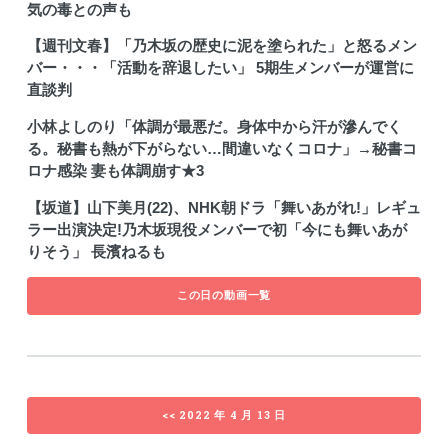
気の毒との声も
【週刊文春】「乃木坂の歴史に泥を塗られた」と怒るメン
バー・・・「活動を辞退したい」 5期生メンバーが運営に
直談判
小林よしのり「体調が最悪だ。身体中から汗が滲んでく
る。秘書も熱が下がらない…間違いなくコロナ」→秘書コ
ロナ感染 妻も体調崩す★3
【坂道】山下美月(22)、NHK朝ドラ「舞いあがれ!」レギュ
ラー出演決定!乃木坂現役メンバーで初「今にも舞いあが
りそう」 長濱ねるも
この日の動画一覧
<< 2022 年 4 月 13 日