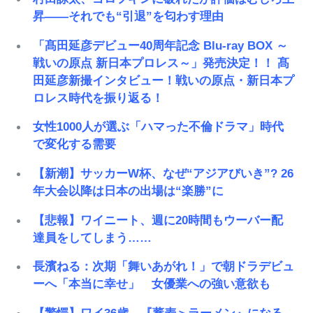
昇――それでも“引退”を匂わす理由
「髙田延彦デビュー40周年記念 Blu-ray BOX ～
戦いの原点 新日本プロレス～」発売決定！！ 髙
田延彦新撮インタビュー！戦いの原点・新日本プ
ロレス時代を振り返る！
女性1000人が選ぶ「ハマった不倫ドラマ」時代
で変化する需要
【新潮】サッカーW杯、なぜ“アジアびいき”? 26
年大会以降は日本の出場は“楽勝”に
【悲報】ワイニート、週に20時間もウーバー配
達員をしてしまう……
長濱ねる：次期「舞いあがれ！」で朝ドラデビュ
ーへ「本当に幸せ」 女優業への強い意欲も