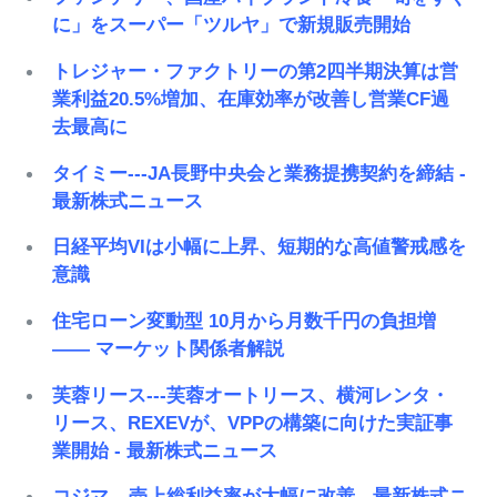
に」をスーパー「ツルヤ」で新規販売開始
トレジャー・ファクトリーの第2四半期決算は営
業利益20.5%増加、在庫効率が改善し営業CF過
去最高に
タイミー---JA長野中央会と業務提携契約を締結 -
最新株式ニュース
日経平均VIは小幅に上昇、短期的な高値警戒感を
意識
住宅ローン変動型 10月から月数千円の負担増
―― マーケット関係者解説
芙蓉リース---芙蓉オートリース、横河レンタ・
リース、REXEVが、VPPの構築に向けた実証事
業開始 - 最新株式ニュース
コジマ---売上総利益率が大幅に改善 - 最新株式ニ