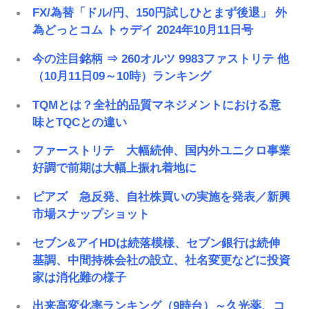
FX/為替「ドル/円、150円試しひとまず後退」 外
為どっとコム トゥデイ 2024年10月11日号
今の注目銘柄 ⇒ 260オルツ 9983ファストリテ 他
（10月11日09～10時）ランキング
TQMとは？全社的品質マネジメントにおける意
味とTQCとの違い
ファーストリテ 大幅続伸、国内外ユニクロ事業
好調で前期は大幅上振れ着地に
ピアズ 急反発、自社株買いの実施を発表／新興
市場スナップショット
セブン&アイHDは続落模様、セブン銀行は続伸
基調、中間持株会社の設立、社名変更などに投資
家は消化難の様子
出来高変化率ランキング（9時台）～久光薬、コ