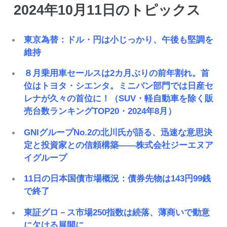
2024年10月11日のトピックス
東京為替：ドル・円は小じっかり、午後も堅調を
維持
８月乗用車セールスは2カ月ぶりの前年割れ。首
位はトヨタ・シエンタ。ミニバン部門では日産セ
レナが久々の首位に！（SUV・軽自動車を除く販
売台数ランキングTOP20・2024年8月）
GNIグループNo.2の北川氏が語る、迅速な意思決
定と投資家との信頼構築——株式会社ジーエヌア
イグループ
11日の日本国債市場概況：債券先物は143円99銭
で終了
東証グロ－ス市場250指数は続落、薄商いで動意
に欠ける展開に