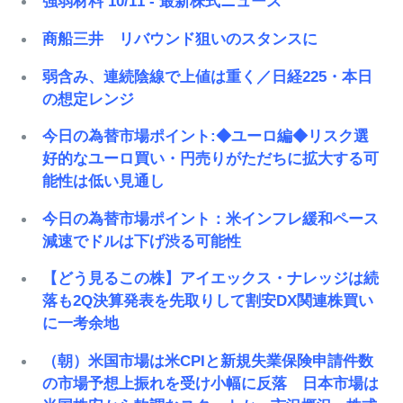
強弱材料 10/11 - 最新株式ニュース
商船三井 リバウンド狙いのスタンスに
弱含み、連続陰線で上値は重く／日経225・本日
の想定レンジ
今日の為替市場ポイント:◆ユーロ編◆リスク選
好的なユーロ買い・円売りがただちに拡大する可
能性は低い見通し
今日の為替市場ポイント：米インフレ緩和ペース
減速でドルは下げ渋る可能性
【どう見るこの株】アイエックス・ナレッジは続
落も2Q決算発表を先取りして割安DX関連株買い
に一考余地
（朝）米国市場は米CPIと新規失業保険申請件数
の市場予想上振れを受け小幅に反落 日本市場は