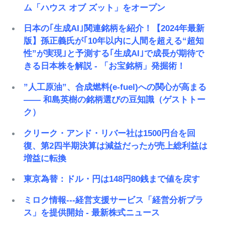
ム「ハウス オブ ズット」をオープン
日本の｢生成AI｣関連銘柄を紹介！【2024年最新
版】孫正義氏が｢10年以内に人間を超える“超知
性”が実現｣と予測する｢生成AI｣で成長が期待で
きる日本株を解説 - 「お宝銘柄」発掘術！
”人工原油”、合成燃料(e-fuel)への関心が高まる
―― 和島英樹の銘柄選びの豆知識（ゲストトー
ク）
クリーク・アンド・リバー社は1500円台を回
復、第2四半期決算は減益だったが売上総利益は
増益に転換
東京為替：ドル・円は148円80銭まで値を戻す
ミロク情報---経営支援サービス「経営分析プラ
ス」を提供開始 - 最新株式ニュース