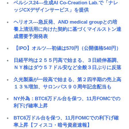
ベルシス24---生成AI Co-Creation Lab.で「ナレ
ッジCXデザインサービス」を提供
ヘリオス---急反発、AND medical groupとの培
養上清活用に向けた契約に基づくマイルストン達
成需要予測発表
【IPO】オルツ---初値は570円（公開価格540円）
日経平均は２５５円高で始まる、３日続伸基調、
ＮＹ株はダウ５７ドル安など全般３日ぶりに反落
久光製薬が一段高で始まる、第２四半期の売上高
１３％増加、サロンパス９０周年記念配当も
NY外為：BTC6万ドル台を保つ、11月FOMCでの
利下げ確率上昇
BTC6万ドル台を保つ、11月FOMCでの利下げ確
率上昇【フィスコ・暗号資産速報】