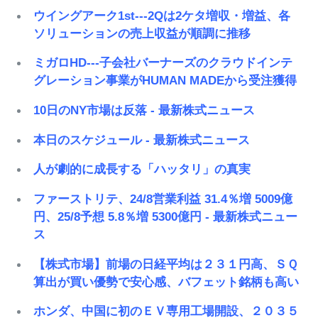
ウイングアーク1st---2Qは2ケタ増収・増益、各
ソリューションの売上収益が順調に推移
ミガロHD---子会社バーナーズのクラウドインテ
グレーション事業がHUMAN MADEから受注獲得
10日のNY市場は反落 - 最新株式ニュース
本日のスケジュール - 最新株式ニュース
人が劇的に成長する「ハッタリ」の真実
ファーストリテ、24/8営業利益 31.4％増 5009億
円、25/8予想 5.8％増 5300億円 - 最新株式ニュー
ス
【株式市場】前場の日経平均は２３１円高、ＳＱ
算出が買い優勢で安心感、バフェット銘柄も高い
ホンダ、中国に初のＥＶ専用工場開設、２０３５