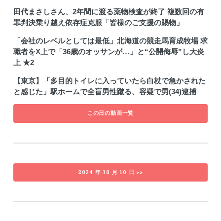
田代まさしさん、2年間に渡る薬物検査が終了 複数回の有
罪判決乗り越え依存症克服「皆様のご支援の賜物」
「会社のレベルとしては最低」北海道の競走馬育成牧場 求
職者をX上で「36歳のオッサンが…」と“公開侮辱”し大炎
上 ★2
【東京】「多目的トイレに入っていたら白杖で急かされた
と感じた」駅ホームで全盲男性蹴る、容疑で男(34)逮捕
この日の動画一覧
2024 年 10 月 10 日 >>