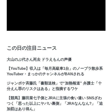
この日の注目ニュース
大山のぶ代さん死去 ドラえもんの声優
【YouTube】収入は「毎月高級車1台」のノーブラ散歩系
YouTuber・まっかのチャンネルがBANされる
ジャンポケ斉藤氏「書類送検」で“加熱報道” 弁護士「十
分えん罪のリスクはある」と指摘するワケ
【競馬】藤田菜七子側とJRAに主張の食い違い SNSざわ
つく「思った以上にヤバい裏側」「JRAなんなん?」「追
加罰はあり得ん」