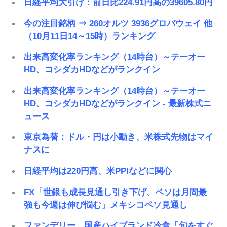
日経平均大引け：前日比224.91円高の39605.80円
今の注目銘柄 ⇒ 260オルツ 3936グロバウェイ 他
（10月11日14～15時）ランキング
出来高変化率ランキング（14時台）～テーオー
HD、コシダカHDなどがランクイン
出来高変化率ランキング（14時台）～テーオー
HD、コシダカHDなどがランクイン - 最新株式ニ
ュース
東京為替：ドル・円は小動き、米株式先物はマイ
ナスに
日経平均は220円高、米PPIなどに関心
FX「世銀も成長見通し引き下げ、ペソは月間最
強も今週は伸び悩む」メキシコペソ見通し
ファンデリー、国産ハイブランド冷食「旬をすぐ