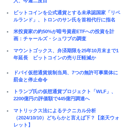
入、今週二度目
ビットコインを公式通貨とする未承認国家「リベ
ルランド」、トロンのサン氏を首相代行に指名
米投資家の約50%が暗号資産ETFへの投資を計
画：チャールズ・シュワブの調査
マウントゴックス、弁済期限を25年10月末まで1
年延長 ビットコインの売り圧軽減か
ドバイ仮想通貨規制当局、7つの無許可事業体に
罰金と停止命令
トランプ氏の仮想通貨プロジェクト「WLF」、
2200億円の評価額で445億円調達へ
マトリックス法によるテクニカル分析
（2024/10/10）どちらかと言えば下？【楽天ウォ
レット】