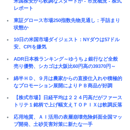
米国株安から軟調なスタートか - 市況概況 - 株式
レポート
東証グロース市場250指数先物見通し：手詰まり
状態か
10日の米国市場ダイジェスト：NYダウは57ドル
安、CPIを嫌気
ADR日本株ランキング～ゆうちょ銀行など全般
売り優勢、シカゴは大阪比60円高の39370円～
綿半ＨＤ、９月は農家からの直接仕入れや積極的
なプロモーション展開によりＰＢ商品が好調
【株式市場】日経平均は２２４円高だがファース
トリテ１銘柄で上げ幅支えＴＯＰＩＸは軟調反落
応用地質、ＡＩ活用の表層崩壊危険斜面全国マッ
プ開発、土砂災害対策に新たな一手