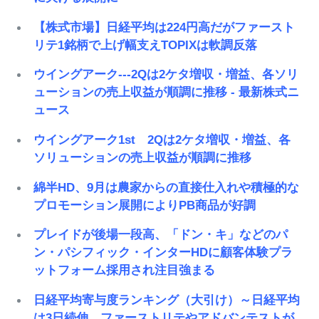
【株式市場】日経平均は224円高だがファースト
リテ1銘柄で上げ幅支えTOPIXは軟調反落
ウイングアーク---2Qは2ケタ増収・増益、各ソリ
ューションの売上収益が順調に推移 - 最新株式ニ
ュース
ウイングアーク1st 2Qは2ケタ増収・増益、各
ソリューションの売上収益が順調に推移
綿半HD、9月は農家からの直接仕入れや積極的な
プロモーション展開によりPB商品が好調
プレイドが後場一段高、「ドン・キ」などのパ
ン・パシフィック・インターHDに顧客体験プラ
ットフォーム採用され注目強まる
日経平均寄与度ランキング（大引け）～日経平均
は3日続伸、ファーストリテやアドバンテストが