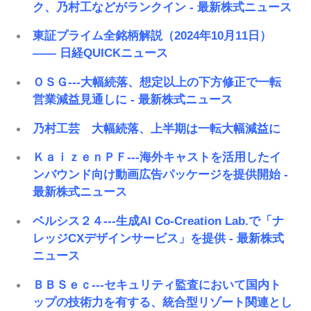
ク、乃村工などがランクイン - 最新株式ニュース
東証プライム全銘柄解説（2024年10月11日）
―― 日経QUICKニュース
ＯＳＧ---大幅続落、想定以上の下方修正で一転
営業減益見通しに - 最新株式ニュース
乃村工芸 大幅続落、上半期は一転大幅減益に
ＫａｉｚｅｎＰＦ---海外キャストを活用したイ
ンバウンド向け動画広告パッケージを提供開始 -
最新株式ニュース
ベルシス２４---生成AI Co-Creation Lab.で「ナ
レッジCXデザインサービス」を提供 - 最新株式
ニュース
ＢＢＳｅｃ---セキュリティ監査において国内ト
ップの技術力を有する、統合型リゾート関連とし