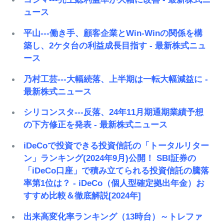
ュース
平山---働き手、顧客企業とWin-Winの関係を構
築し、2ケタ台の利益成長目指す - 最新株式ニュ
ース
乃村工芸---大幅続落、上半期は一転大幅減益に -
最新株式ニュース
シリコンスタ---反落、24年11月期通期業績予想
の下方修正を発表 - 最新株式ニュース
iDeCoで投資できる投資信託の「トータルリター
ン」ランキング(2024年9月)公開！ SBI証券の
「iDeCo口座」で積み立てられる投資信託の騰落
率第1位は？ - iDeCo（個人型確定拠出年金）お
すすめ比較＆徹底解説[2024年]
出来高変化率ランキング（13時台）～トレファ