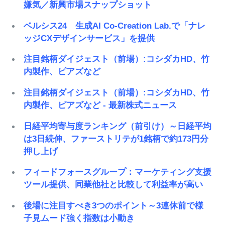
嫌気／新興市場スナップショット
ベルシス24 生成AI Co-Creation Lab.で「ナレ
ッジCXデザインサービス」を提供
注目銘柄ダイジェスト（前場）:コシダカHD、竹
内製作、ピアズなど
注目銘柄ダイジェスト（前場）:コシダカHD、竹
内製作、ピアズなど - 最新株式ニュース
日経平均寄与度ランキング（前引け）～日経平均
は3日続伸、ファーストリテが1銘柄で約173円分
押し上げ
フィードフォースグループ：マーケティング支援
ツール提供、同業他社と比較して利益率が高い
後場に注目すべき3つのポイント～3連休前で様
子見ムード強く指数は小動き