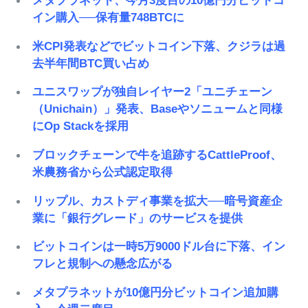
メタプラネット、今月3度目の10億円分ビットコ
イン購入──保有量748BTCに
米CPI発表などでビットコイン下落、クジラは過
去半年間BTC買い占め
ユニスワップが独自レイヤー2「ユニチェーン
（Unichain）」発表、Baseやソニュームと同様
にOp Stackを採用
ブロックチェーンで牛を追跡するCattleProof、
米農務省から公式認定取得
リップル、カストディ事業を拡大──暗号資産企
業に「銀行グレード」のサービスを提供
ビットコインは一時5万9000ドル台に下落、イン
フレと規制への懸念広がる
メタプラネットが10億円分ビットコイン追加購