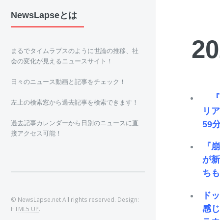
NewsLapseとは
2
まるでタイムラプスのように世論の推移、社
会の変化が見えるニュースサイト！
日々のニュース動画と記事をチェック！
『崩
左上の検索窓から過去記事を検索できます！
リア
過去記事カレンダーから日別のニュースに直
59
接アクセス可能！
『崩
が
ち
ド
© NewsLapse.net All rights reserved. Design:
感じ
HTML5 UP
.