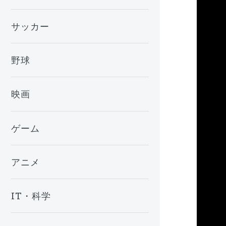
サッカー
野球
映画
ゲーム
この
「1か
アニメ
【ML
IT・科学
【NH
ジャン