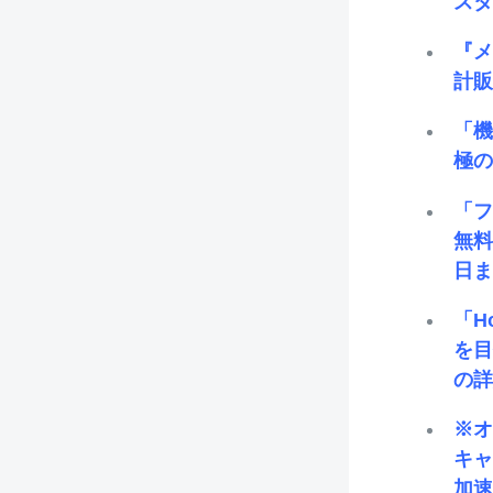
スタ
『
計販
「機
極の
「フ
無料
日
「H
を目
の
※オ
キャ
加速