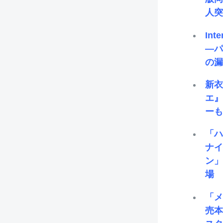
人
In
―
の
新
エ
ー
「
ナイ
ン
場
「
売本