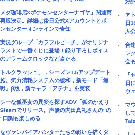
好
メダ珈琲店×ポケモンセンターナゴヤ」関連商
ア
再販決定。詳細は後日公式Xアカウントとポ
日
モンセンターオンラインで告知
人
気実況グループ「カラフルピーチ」がオリジナ
音
イラストで一番くじに登場！録り下ろしボイス
ン
録のアラームクロックなど当たる
会も
トルクラッシュ」，シーズン1.5アップデート
「ゼ
実施。気力消耗システムの緩和，新モード「無
日
戦」β版，新キャラ「アテナ」を実装
ヴ
シーな狐巫女の異変を探すADV「狐のかえり
マ
Steamでリリース。声優の内田真礼さんの“の
して
”口調も楽しめる
Ta
独なヴァンパイアハンターたちの戦いを描くダ
「