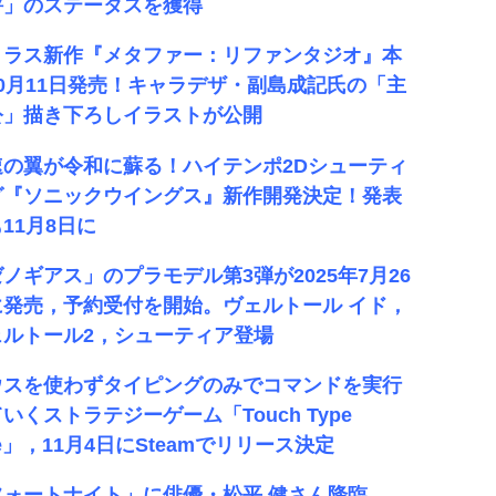
評」のステータスを獲得
トラス新作『メタファー：リファンタジオ』本
10月11日発売！キャラデザ・副島成記氏の「主
公」描き下ろしイラストが公開
速の翼が令和に蘇る！ハイテンポ2Dシューティ
グ『ソニックウイングス』新作開発決定！発表
11月8日に
ノギアス」のプラモデル第3弾が2025年7月26
に発売，予約受付を開始。ヴェルトール イド，
ェルトール2，シューティア登場
ウスを使わずタイピングのみでコマンドを実行
いくストラテジーゲーム「Touch Type
le」，11月4日にSteamでリリース決定
フォートナイト」に俳優・松平 健さん降臨。