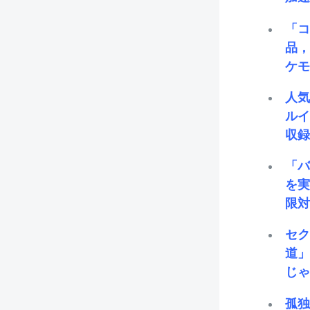
「コ
品，
ケ
人
ル
収
「バ
を
限対
セク
道」
じゃ
孤