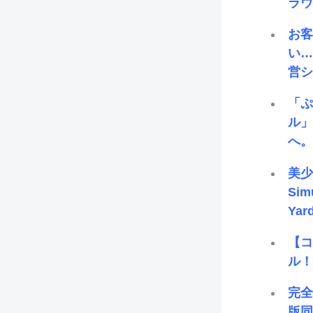
ラウ
お
い…
営シム
「
ル」
へ。
美少
Sim
Ya
【
ル！
完全
版同