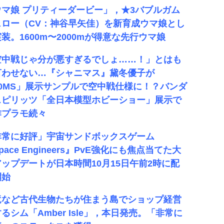
ウマ娘 プリティーダービー」，★3バブルガム
ェロー（CV：神谷早矢佳）を新育成ウマ娘とし
装。1600m〜2000mが得意な先行ウマ娘
空中戦じゃ分が悪すぎるでしょ……！」とはも
言わせない…『シャニマス』黛冬優子が
30MS」展示サンプルで空中戦仕様に！？バンダ
スピリッツ「全日本模型ホビーショー」展示で
作プラモ続々
非常に好評」宇宙サンドボックスゲーム
pace Engineers』PvE強化にも焦点当てた大
アップデートが日本時間10月15日午前2時に配
開始
竜など古代生物たちが住まう島でショップ経営
るシム「Amber Isle」，本日発売。「非常に