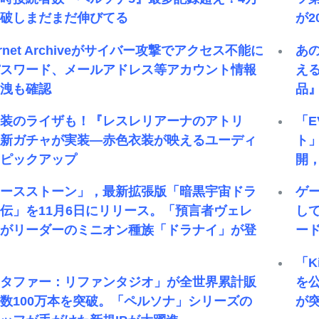
突破しまだまだ伸びてる
が
ternet Archiveがサイバー攻撃でアクセス不能に
あ
パスワード、メールアドレス等アカウント情報
え
漏洩も確認
品』
衣装のライザも！『レスレリアーナのアトリ
「E
』新ガチャが実装―赤色衣装が映えるユーディ
ト
もピックアップ
開
ハースストーン」，最新拡張版「暗黒宇宙ドラ
ゲ
伝」を11月6日にリリース。「預言者ヴェレ
し
」がリーダーのミニオン種族「ドラナイ」が登
ード
「K
メタファー：リファンタジオ」が全世界累計販
を
数100万本を突破。「ペルソナ」シリーズの
が