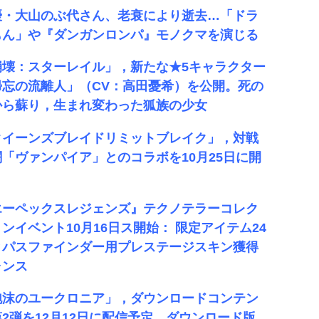
優・大山のぶ代さん、老衰により逝去…「ドラ
もん」や『ダンガンロンパ』モノクマを演じる
崩壊：スターレイル」，新たな★5キャラクター
帰忘の流離人」（CV：高田憂希）を公開。死の
から蘇り，生まれ変わった狐族の少女
クイーンズブレイドリミットブレイク」，対戦
闘「ヴァンパイア」とのコラボを10月25日に開
エーペックスレジェンズ』テクノテラーコレク
ンイベント10月16日ス開始： 限定アイテム24
とパスファインダー用プレステージスキン獲得
ャンス
泡沫のユークロニア」，ダウンロードコンテン
第2弾を12月12日に配信予定。ダウンロード版