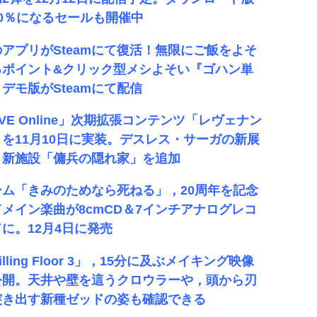
20％になるセールも開催中
のアプリがSteamにて復活！無限にご飯をよそ
るポイント&クリック型メシよそい『ゴハン単
デモ版がSteamにて配信
VE Online」次期拡張コンテンツ「レヴェナン
」を11月10日に実装。デスレス・サーガの新展
，新施設「傭兵の隠れ家」を追加
ーム「きみのためなら死ねる」，20周年を記念
てメイン楽曲が8cmCD＆7インチアナログレコ
に。12月4日に発売
illing Floor 3」，15分に及ぶメイキング映像
公開。天井や壁を這うクロウラーや，頭から刃
突き出す新種ゼッドの姿も確認できる