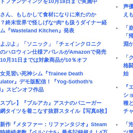
ドファンディングを10月18日まで実施中
声
客さん、もしかして食材になりに来たのか
え
？終末世界で怪しげな“肉”も扱うダイナー経
「
『Wasteland Kitchen』発表
「
ぷよぷよ」「ソニック」「チェインクロニク
淵
のハロウィン仕様アパレルがAmazonで発売
「
10月31日までは対象商品が10％オフ
格
女見習い死神シム『Trainee Death
始
ulator』デモ版配信！『Yog-Sothoth’s
『
rd』スピンオフ作品
ショ
コスプレ】『ブルアカ』アスナのバニーガー
種
網タイツを着こなす抜群スタイル【写真8枚】
チ
新作『メタファー：リファンタジオ』Steam
「
時接続者数『ペルソナ5』最多記録超え！4万
ツ