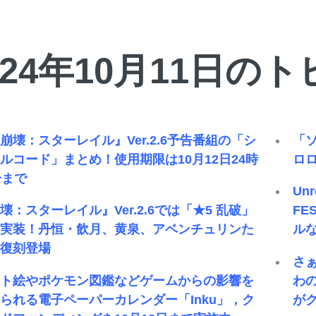
024年10月11日の
壊：スターレイル』Ver.2.6予告番組の「シ
「ソ
ルコード」まとめ！使用期限は10月12日24時
ロ
分まで
Un
壊：スターレイル』Ver.2.6では「★5 乱破」
FE
新実装！丹恒・飲月、黄泉、アベンチュリンた
ル
も復刻登場
さ
ット絵やポケモン図鑑などゲームからの影響を
わ
られる電子ペーパーカレンダー「Inku」，ク
が