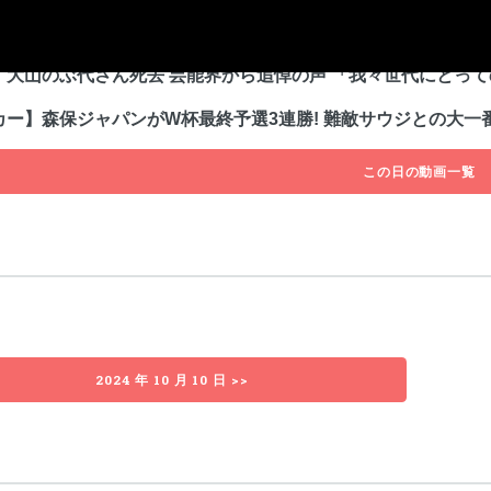
代さん死去 90歳 ドラえもんの声優 ★2
】大山のぶ代さん死去 芸能界から追悼の声 「我々世代にとっ
カー】森保ジャパンがW杯最終予選3連勝! 難敵サウジとの大一番
この日の動画一覧
2024 年 10 月 10 日 >>