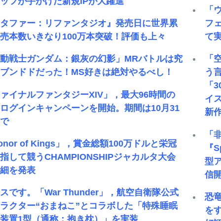
ッフが手がけた新規IPが大躍進
「
メタファー：リファンタジオ』発売日に世界累
フ
売本数いきなり100万本突破！評価も上々
て実
動戦士ガンダム：銀灰の幻影」MRバトルは究
「
ブンドドだった！MS好きは絶対やるべし！
う
「
ァイナルファンタジーXIV」，最大96時間の
イ
ログインキャンペーンを開始。期間は10月31
新
まで
「
onor of Kings」，賞金総額100万ドルと栄冠
『S
指して競うCHAMPIONSHIPジャカルタ大会
型
詳細を発表
信
スです。「War Thunder」，航空自衛隊公式
恐
ラクター“おまねこ”とコラボした「特殊睡眠
をす
装置1型（通称：抱き枕）」を実装